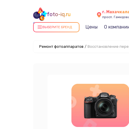
г. Махачкал
foto-iq.ru
просп. Гамидова
Ремонт фотоаппаратов в
Цены
О компани
ВЫБЕРИТЕ БРЕНД
Махачкале
Ремонт фотоаппаратов
/
Восстановление пер