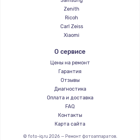
Samsung
Замена температурного датчика
Zenith
2500 руб.
Ricoh
Заказать
Carl Zeiss
Xiaomi
Замена электроконфорки
LUMIX
1300 руб.
О сервисе
Kodak
Заказать
Blackmagic
Цены на ремонт
Гарантия
Техобслуживание
Отзывы
900 руб.
Диагностика
Заказать
Оплата и доставка
FAQ
Установка / подключение / демонтаж
Контакты
1300 руб.
Карта сайта
Заказать
© foto-iq.ru
2026
— Ремонт фотоаппаратов.