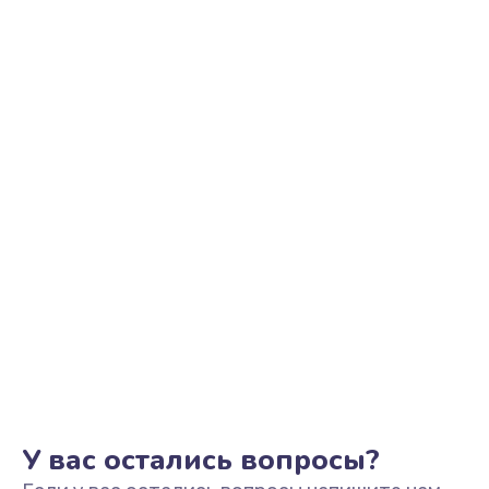
Ремонт цепи питания
2500 руб.
Заказать
Замена видеоадаптера (видеокарты)
1800 руб.
Заказать
Замена, перепайка чипа
1300 руб.
Заказать
Замена HDMI-разъема
650 руб.
Заказать
У вас остались вопросы?