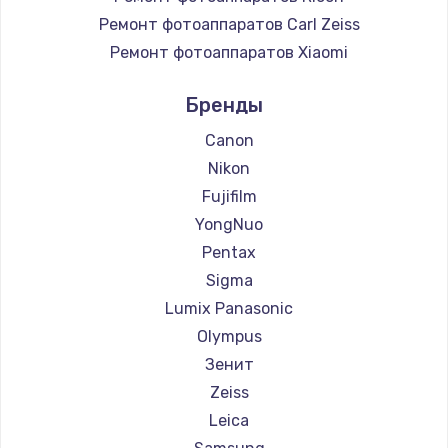
Замена регулятора режимов конфорки
Ремонт фотоаппаратов Carl Zeiss
900 руб.
Ремонт фотоаппаратов Xiaomi
Заказать
Ремонт фотоаппаратов LUMIX
Бренды
Ремонт фотоаппаратов Kodak
Замена сенсорного датчика
Ремонт фотоаппаратов Blackmagic
Canon
1300 руб.
Nikon
Заказать
Fujifilm
YongNuo
Замена сигнальной лампы
Pentax
1200 руб.
Sigma
Заказать
Lumix Panasonic
Olympus
Замена системной платы
Зенит
1500 руб.
Zeiss
Заказать
Leica