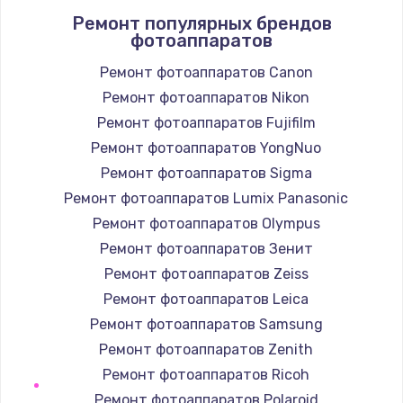
Ремонт популярных брендов
1400 руб.
фотоаппаратов
Заказать
Ремонт фотоаппаратов Canon
Ремонт фотоаппаратов Nikon
Замена / ремонт электронного модуля
управления
Ремонт фотоаппаратов Fujifilm
600 руб.
Ремонт фотоаппаратов YongNuo
Заказать
Ремонт фотоаппаратов Sigma
Ремонт фотоаппаратов Lumix Panasonic
Замена конфорки
Ремонт фотоаппаратов Olympus
1100 руб.
Ремонт фотоаппаратов Зенит
Заказать
Ремонт фотоаппаратов Zeiss
Ремонт фотоаппаратов Leica
Замена платы сенсора
Ремонт фотоаппаратов Samsung
900 руб.
Ремонт фотоаппаратов Zenith
Заказать
Ремонт фотоаппаратов Ricoh
Ремонт фотоаппаратов Polaroid