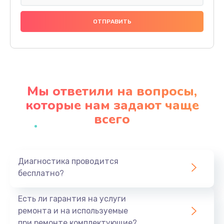
Замена праймера
1000 руб.
Заказать
Ремонт материнской платы
4500 руб.
Мы ответили на вопросы,
Заказать
которые нам задают чаще
всего
Профилактическая чистка
1000 руб.
Заказать
Диагностика проводится
бесплатно?
Прошивка BIOS
1920 руб.
Есть ли гарантия на услуги
Заказать
ремонта и на используемые
при ремонте комплектующие?