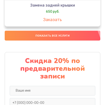
Замена задней крышки
650 руб.
Заказать
Замена аккумулятора
ПОКАЗАТЬ ВСЕ УСЛУГИ
4000 руб.
Заказать
Замена материнской платы
Скидка 20% по
1100 руб.
предварительной
Заказать
записи
Замена масла
750 руб.
Заказать