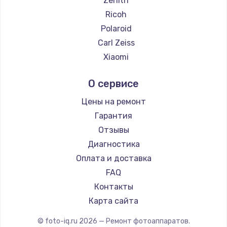
Zenith
Замена температурного датчика
Ricoh
2500 руб.
Polaroid
Заказать
Carl Zeiss
Xiaomi
Замена электроконфорки
LUMIX
1300 руб.
О сервисе
Kodak
Заказать
Blackmagic
Цены на ремонт
Гарантия
Техобслуживание
Отзывы
900 руб.
Диагностика
Заказать
Оплата и доставка
FAQ
Установка / подключение / демонтаж
Контакты
1300 руб.
Карта сайта
Заказать
© foto-iq.ru
2026
— Ремонт фотоаппаратов.