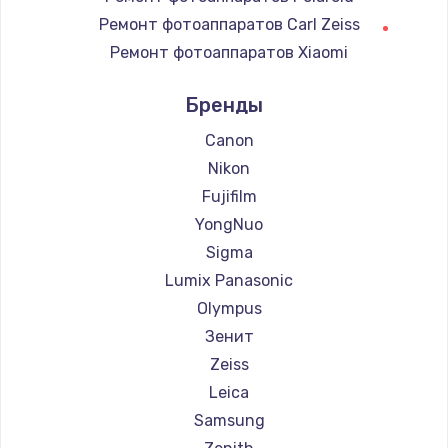
Замена регулятора режимов конфорки
Ремонт фотоаппаратов Carl Zeiss
900 руб.
Ремонт фотоаппаратов Xiaomi
Заказать
Ремонт фотоаппаратов LUMIX
Бренды
Ремонт фотоаппаратов Kodak
Замена сенсорного датчика
Ремонт фотоаппаратов Blackmagic
Canon
1300 руб.
Nikon
Заказать
Fujifilm
YongNuo
Замена сигнальной лампы
Sigma
1200 руб.
Lumix Panasonic
Заказать
Olympus
Зенит
Замена системной платы
Zeiss
1500 руб.
Leica
Заказать
Samsung