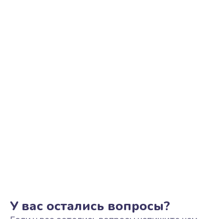
Ремонт цепи питания
2500 руб.
Заказать
Замена видеоадаптера (видеокарты)
1800 руб.
Заказать
Замена, перепайка чипа
1300 руб.
Заказать
Замена HDMI-разъема
650 руб.
Заказать
У вас остались вопросы?