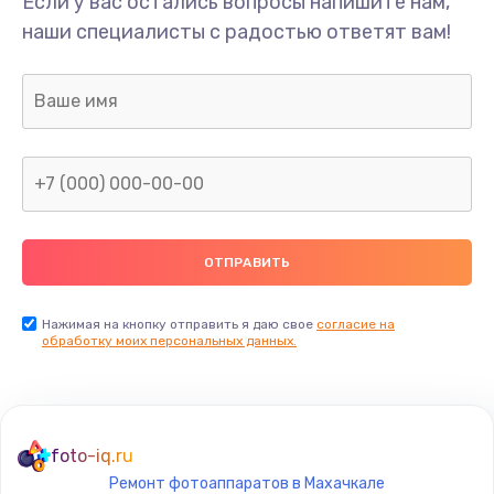
Если у вас остались вопросы напишите нам,
Замена/Pемонт карбюратора
наши специалисты с радостью ответят вам!
1300 руб.
Заказать
Ремонт капиллярной трубки
400 руб.
Заказать
Замена блока питания
1000 руб.
Заказать
Нажимая на кнопку отправить я даю свое
согласие на
обработку моих персональных данных.
Прошивка / разблокировка
900 руб.
Заказать
foto-iq.ru
Ремонт фотоаппаратов в Махачкале