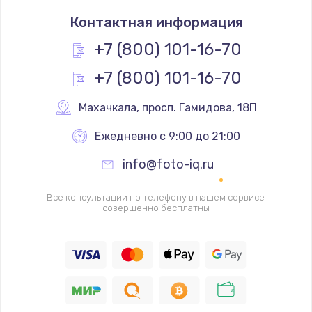
Замена термостата
Контактная информация
1200 руб.
Заказать
+7 (800) 101-16-70
+7 (800) 101-16-70
Замена реле
1000 руб.
Махачкала
,
 просп. Гамидова, 18П
Заказать
Ежедневно с 9:00 до 21:00
Замена термопредохранителя
info@foto-iq.ru
700 руб.
Заказать
Все консультации по телефону в нашем сервисе
совершенно бесплатны
Замена ТЭНа
2500 руб.
Заказать
Замена шнура