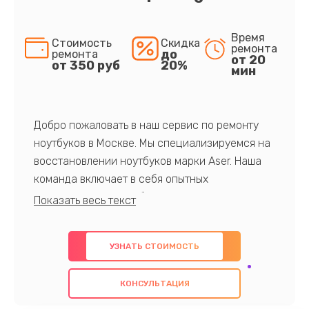
Время
Стоимость
Скидка
ремонта
до
ремонта
от 20
от 350 руб
20%
мин
Добро пожаловать в наш сервис по ремонту
ноутбуков в Москве. Мы специализируемся на
восстановлении ноутбуков марки Aser. Наша
команда включает в себя опытных
профессионалов с обширными знаниями и
многолетним опытом в данной области. Мы
предлагаем быстрый и качественный ремонт с
УЗНАТЬ СТОИМОСТЬ
использованием оригинальных компонентов, а
также гарантируем качество всех
КОНСУЛЬТАЦИЯ
проведенных работ. Наша цель - предоставить
клиентам надежное и профессиональное