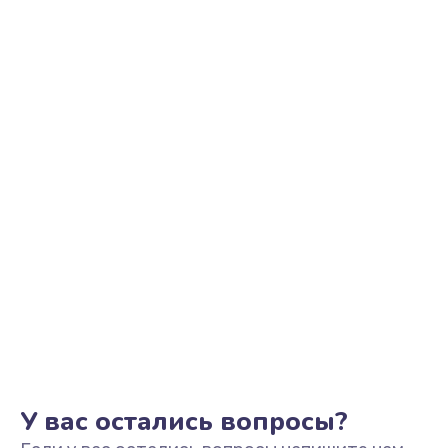
Ремонт цепи питания
2500 руб.
Заказать
Замена видеоадаптера (видеокарты)
1800 руб.
Заказать
Замена, перепайка чипа
1300 руб.
Заказать
Замена HDMI-разъема
650 руб.
Заказать
У вас остались вопросы?