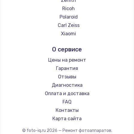
Zenith
Замена температурного датчика
Ricoh
2500 руб.
Polaroid
Заказать
Carl Zeiss
Xiaomi
Замена электроконфорки
LUMIX
1300 руб.
О сервисе
Kodak
Заказать
Blackmagic
Цены на ремонт
Гарантия
Техобслуживание
Отзывы
900 руб.
Диагностика
Заказать
Оплата и доставка
FAQ
Установка / подключение / демонтаж
Контакты
1300 руб.
Карта сайта
Заказать
© foto-iq.ru
2026
— Ремонт фотоаппаратов.