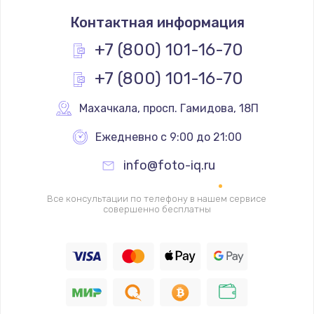
Замена термостата
Контактная информация
1200 руб.
Заказать
+7 (800) 101-16-70
+7 (800) 101-16-70
Замена реле
1000 руб.
Махачкала
,
 просп. Гамидова, 18П
Заказать
Ежедневно с 9:00 до 21:00
Замена термопредохранителя
info@foto-iq.ru
700 руб.
Заказать
Все консультации по телефону в нашем сервисе
совершенно бесплатны
Замена ТЭНа
2500 руб.
Заказать
Замена шнура