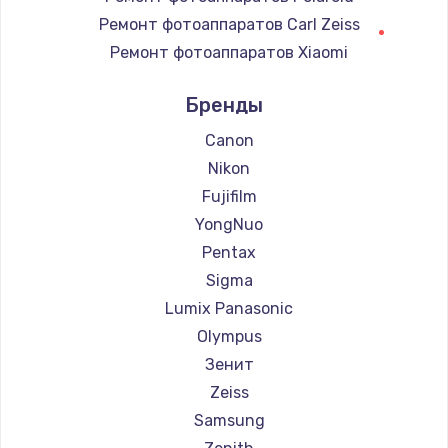
Замена регулятора режимов конфорки
Ремонт фотоаппаратов Carl Zeiss
900 руб.
Ремонт фотоаппаратов Xiaomi
Заказать
Ремонт фотоаппаратов LUMIX
Бренды
Ремонт фотоаппаратов Kodak
Замена сенсорного датчика
Ремонт фотоаппаратов Blackmagic
Canon
1300 руб.
Nikon
Заказать
Fujifilm
YongNuo
Замена сигнальной лампы
Pentax
1200 руб.
Sigma
Заказать
Lumix Panasonic
Olympus
Замена системной платы
Зенит
1500 руб.
Zeiss
Заказать
Samsung