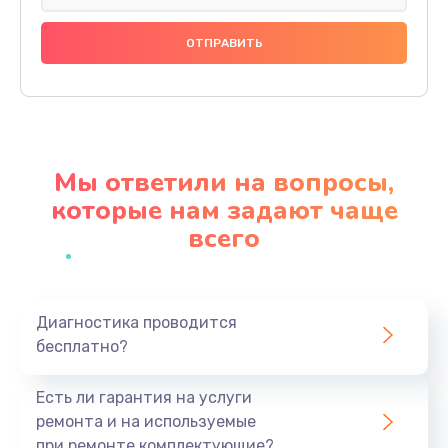
Замена праймера
1000 руб.
Заказать
Ремонт материнской платы
4500 руб.
Мы ответили на вопросы,
Заказать
которые нам задают чаще
всего
Профилактическая чистка
1000 руб.
Заказать
Диагностика проводится
бесплатно?
Прошивка BIOS
1920 руб.
Есть ли гарантия на услуги
Заказать
ремонта и на используемые
при ремонте комплектующие?