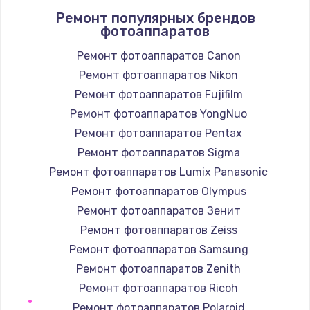
Ремонт популярных брендов
1400 руб.
фотоаппаратов
Заказать
Ремонт фотоаппаратов Canon
Ремонт фотоаппаратов Nikon
Замена / ремонт электронного модуля
управления
Ремонт фотоаппаратов Fujifilm
600 руб.
Ремонт фотоаппаратов YongNuo
Заказать
Ремонт фотоаппаратов Pentax
Ремонт фотоаппаратов Sigma
Замена конфорки
Ремонт фотоаппаратов Lumix Panasonic
1100 руб.
Ремонт фотоаппаратов Olympus
Заказать
Ремонт фотоаппаратов Зенит
Ремонт фотоаппаратов Zeiss
Замена платы сенсора
Ремонт фотоаппаратов Samsung
900 руб.
Ремонт фотоаппаратов Zenith
Заказать
Ремонт фотоаппаратов Ricoh
Ремонт фотоаппаратов Polaroid