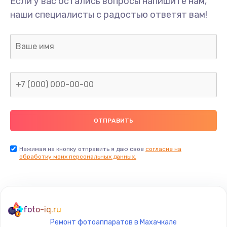
Если у вас остались вопросы напишите нам,
Замена/Pемонт карбюратора
наши специалисты с радостью ответят вам!
1300 руб.
Заказать
Ремонт капиллярной трубки
400 руб.
Заказать
Замена блока питания
1000 руб.
Заказать
Нажимая на кнопку отправить я даю свое
согласие на
обработку моих персональных данных.
Прошивка / разблокировка
900 руб.
Заказать
foto-iq.ru
Ремонт фотоаппаратов в Махачкале