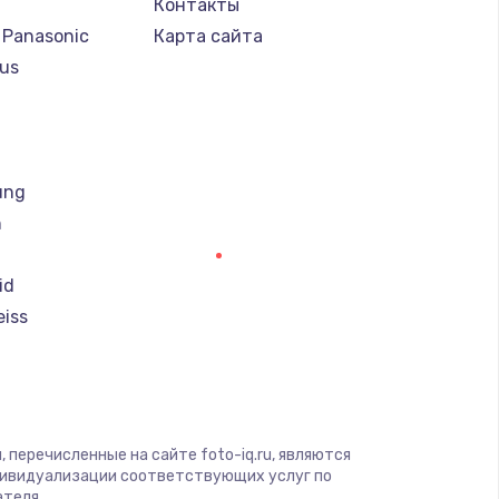
Контакты
 Panasonic
Карта сайта
us
т
ung
h
id
eiss
i
magic
 перечисленные на сайте foto-iq.ru, являются
дивидуализации соответствующих услуг по
ателя