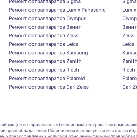
Ремонт фотоаппаратов Sigma
Sigma
Ремонт фотоаппаратов Lumix Panasonic
Lumix
Ремонт фотоаппаратов Olympus
Olymp
Ремонт фотоаппаратов Зенит
Зени
Ремонт фотоаппаратов Zeiss
Zeiss
Ремонт фотоаппаратов Leica
Leica
Ремонт фотоаппаратов Samsung
Sams
Ремонт фотоаппаратов Zenith
Zenit
Ремонт фотоаппаратов Ricoh
Ricoh
Ремонт фотоаппаратов Polaroid
Polaro
Ремонт фотоаппаратов Carl Zeiss
Carl Z
Ремонт фотоаппаратов Xiaomi
Xiaom
Ремонт фотоаппаратов LUMIX
LUMIX
Ремонт фотоаппаратов Kodak
Kodak
Ремонт фотоаппаратов Blackmagic
Black
нтийным (не авторизованным) сервисным центром. Торговые марки,
ий правообладателей. Обозначения используется не с целью ин
ей о предоставляемых услугах в отношении техники правооблад