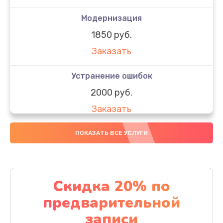
Модернизация
1850 руб.
Заказать
Устранение ошибок
2000 руб.
Заказать
Ремонт после залития
ПОКАЗАТЬ ВСЕ УСЛУГИ
1730 руб.
Заказать
Скидка 20% по
Ремонт электроплаты
предварительной
1320 руб.
записи