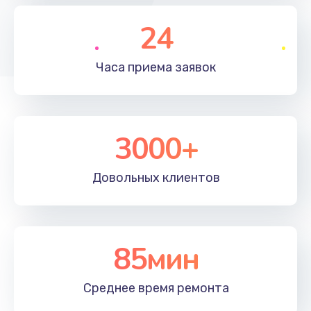
Ремонт инвертора лампы подсветки
24
1350 руб.
Заказать
Часа приема
заявок
Перепрошивка, восстановление ПО
680 руб.
3000+
Заказать
Замена матричного блока
Довольных
клиентов
2000 руб.
Заказать
85мин
Комплексная чистка
600 руб.
Среднее время
ремонта
Заказать