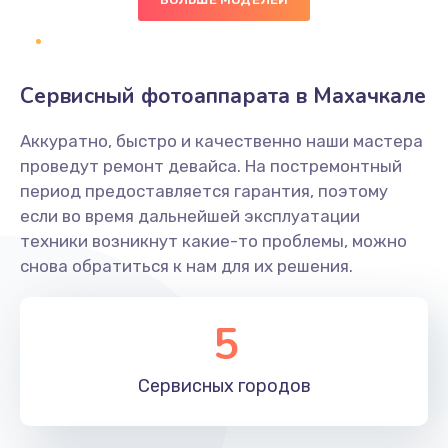
500 руб.
Заказать
Сервисный фотоаппарата в Махачкале
Не захватывает бумагу
Аккуратно, быстро и качественно наши мастера
600 руб.
проведут ремонт девайса. На постремонтный
Заказать
период предоставляется гарантия, поэтому
если во время дальнейшей эксплуатации
Грязная печать
техники возникнут какие-то проблемы, можно
350 руб.
снова обратиться к нам для их решения.
Заказать
5
Ремонт механики сканирующей головки
1800 руб.
Сервисных
городов
Заказать