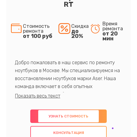
RT
Время
Стоимость
Скидка
ремонта
до
ремонта
от 20
от 100 руб
20%
мин
Добро пожаловать в наш сервис по ремонту
ноутбуков в Москве. Мы специализируемся на
восстановлении ноутбуков марки Aser. Наша
команда включает в себя опытных
профессионалов с обширными знаниями и
многолетним опытом в данной области. Мы
предлагаем быстрый и качественный ремонт с
УЗНАТЬ СТОИМОСТЬ
использованием оригинальных компонентов, а
также гарантируем качество всех
КОНСУЛЬТАЦИЯ
проведенных работ. Наша цель - предоставить