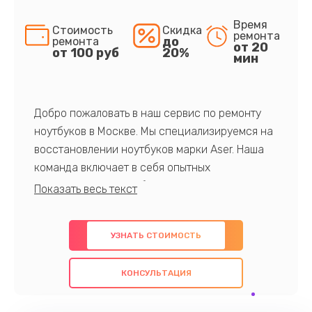
Время
Стоимость
Скидка
ремонта
до
ремонта
от 20
от 100 руб
20%
мин
Добро пожаловать в наш сервис по ремонту
ноутбуков в Москве. Мы специализируемся на
восстановлении ноутбуков марки Aser. Наша
команда включает в себя опытных
профессионалов с обширными знаниями и
многолетним опытом в данной области. Мы
предлагаем быстрый и качественный ремонт с
УЗНАТЬ СТОИМОСТЬ
использованием оригинальных компонентов, а
также гарантируем качество всех
КОНСУЛЬТАЦИЯ
проведенных работ. Наша цель - предоставить
клиентам надежное и профессиональное