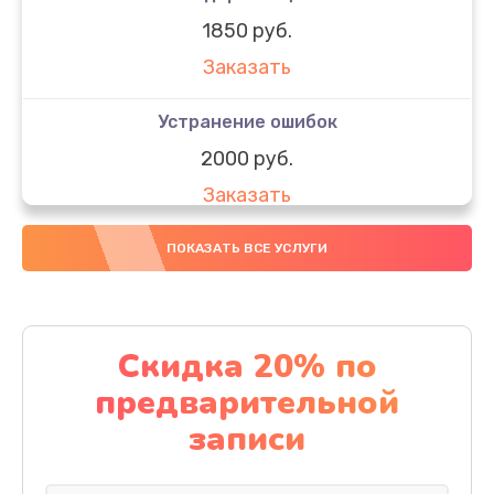
1850 руб.
Заказать
Устранение ошибок
2000 руб.
Заказать
Ремонт после залития
ПОКАЗАТЬ ВСЕ УСЛУГИ
1730 руб.
Заказать
Скидка 20% по
Ремонт электроплаты
предварительной
1320 руб.
записи
Заказать