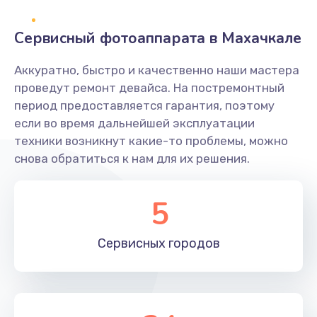
Заказать
Сервисный фотоаппарата в Махачкале
Не захватывает бумагу
Аккуратно, быстро и качественно наши мастера
600 руб.
проведут ремонт девайса. На постремонтный
Заказать
период предоставляется гарантия, поэтому
если во время дальнейшей эксплуатации
Грязная печать
техники возникнут какие-то проблемы, можно
350 руб.
снова обратиться к нам для их решения.
Заказать
5
Ремонт механики сканирующей головки
1800 руб.
Сервисных
городов
Заказать
Ремонт инвертора лампы подсветки