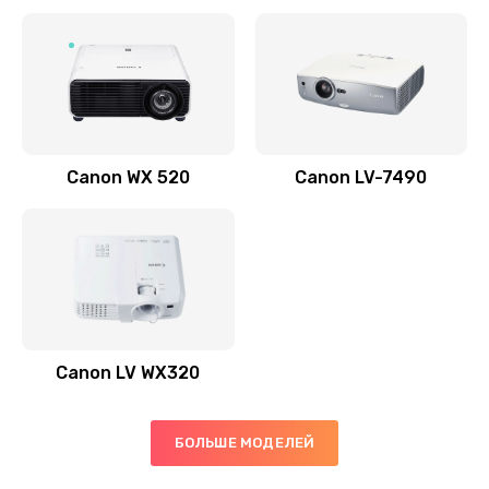
Заказать
Скрипит, трещит
600 руб.
Заказать
Canon WX 520
Canon LV-7490
Переполнен абсорбер
300 руб.
Заказать
Не видит бумагу
550 руб.
Canon LV WX320
Заказать
Зажевывает бумагу
БОЛЬШЕ МОДЕЛЕЙ
500 руб.