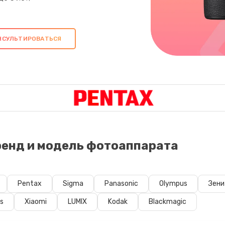
енд и модель фотоаппарата
Pentax
Sigma
Panasonic
Olympus
Зени
ss
Xiaomi
LUMIX
Kodak
Blackmagic