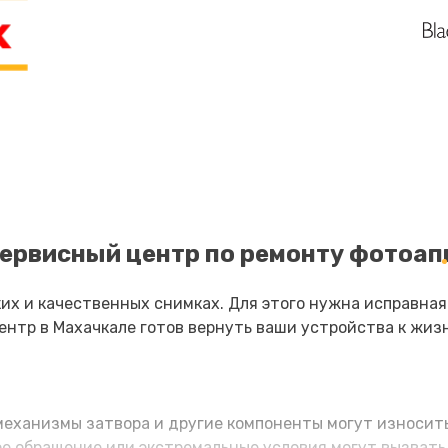
и
50 мин
2 года
20 мин
2 года
30 мин
1 год
60 мин
2 года
20 мин
3 года
ервисный центр по ремонту фотоап
60 мин
1 год
х и качественных снимках. Для этого нужна исправная 
нтр в Махачкале готов вернуть ваши устройства к жиз
20 мин
3 года
20 мин
2 года
еханизмы затвора и другие компоненты могут износить
 обращение или экстремальные условия могут вызвать 