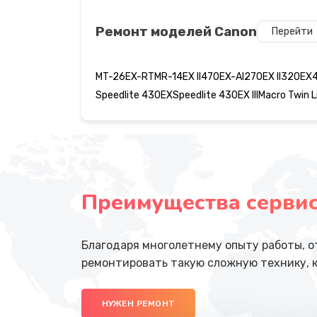
Ремонт моделей
Canon
Перейти
MT-26EX-RT
MR-14EX II
470EX-AI
270EX II
320EX
4
Speedlite 430EX
Speedlite 430EX III
Macro Twin 
Преимущества сервисн
Благодаря многолетнему опыту работы, о
ремонтировать такую сложную технику, к
НУЖЕН РЕМОНТ