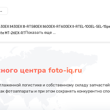
 →
30EX II
430EX III-RT
580EX II
600EX-RT
600EX II-RT
EL-100
EL-5
EL-1
Spe
Показать еще ...
Lite MT-26EX-RT
ого центра foto-iq.ru
тлаженной логистике и собственному складу запчастей
ак фотоаппараты и при этом сохранять конкурентно спо