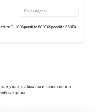
edlite EL-100
Speedlite 580EX
Speedlite 550EX
 нам удается быстро и качественно
собные цены.