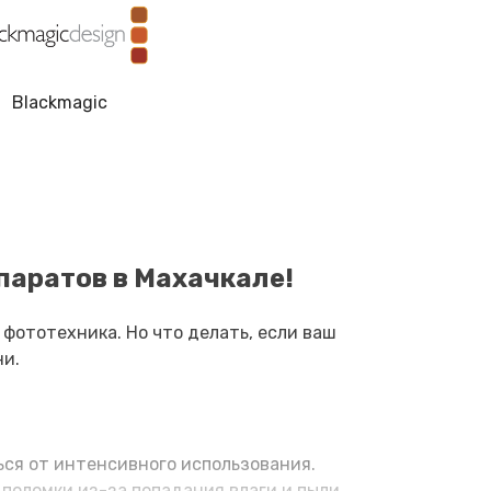
2850 руб.
Заказать
2700 руб.
Заказать
Blackmagic
2100 руб.
Заказать
2450 руб.
Заказать
2100 руб.
Заказать
паратов в Махачкале!
3050 руб.
Заказать
фототехника. Но что делать, если ваш
ни.
400 руб.
Заказать
3500 руб.
Заказать
ся от интенсивного использования.
поломки из-за попадания влаги и пыли.