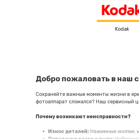
Замена устройства стабилизаци
Замена передней панели
Kodak
Замена задней панели
Замена линз
Замена диска управления
Добро пожаловать в наш с
Замена вспышки
Сохраняйте важные моменты жизни в ярки
фотоаппарат сломался? Наш сервисный це
Юстировка
Почему возникают неисправности?
Комплексная чистка
Износ деталей:
Нажимные кнопки, м
Попадание влаги и пыли:
Небрежное