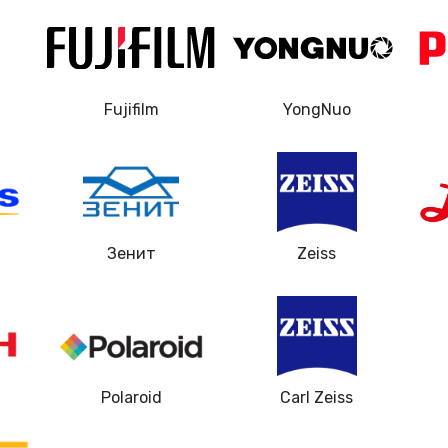
60 мин
3 года
40 мин
1 год
Fujifilm
YongNuo
20 мин
2 года
ждений
30 мин
1 год
40 мин
1 год
Зенит
Zeiss
60 мин
3 года
60 мин
2 года
Polaroid
Carl Zeiss
50 мин
1 год