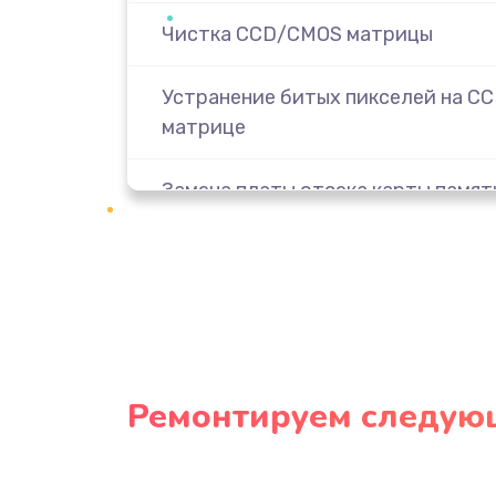
Чистка CCD/CMOS матрицы
Устранение битых пикселей на C
матрице
Замена платы отсека карты памят
Замена материнской платы
Замена затвора
Замена CCD/CMOS матрицы
Ремонтируем следую
Ремонт материнской платы