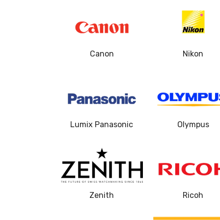
Замена светофильтра
Ремонт узла автофокуса
Canon
Nikon
Замена переходных шлейфов
Устранение механических повре
Ремонт электроники
Lumix Panasonic
Olympus
Замена кнопки включения
Замена микрофона
Zenith
Ricoh
Замена фокусировочного экрана